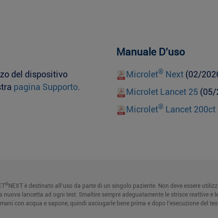
Manuale D’uso
®
zzo del dispositivo
Microlet
Next
(02/202
stra
pagina Supporto
.
Microlet Lancet 25
(05/
®
Microlet
Lancet 200ct
®
ET
NEXT è destinato all’uso da parte di un singolo paziente. Non deve essere utilizza
una nuova lancetta ad ogni test. Smaltire sempre adeguatamente le strisce reattive e l
ani con acqua e sapone, quindi asciugarle bene prima e dopo l’esecuzione del test, l