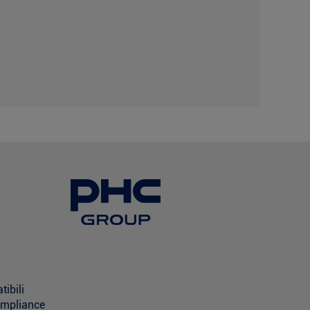
tibili
ompliance