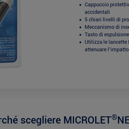
Cappuccio protettivo
accidentali
5 chiari livelli di p
Meccanismo di inser
Tasto di espulsione
Utilizza le lancet
attenuare l’impatto
®
rché scegliere MICROLET
N