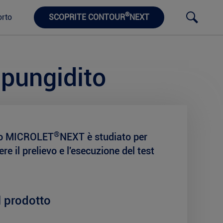
®
rto
SCOPRITE CONTOUR
NEXT
 pungidito
®
ito MICROLET
NEXT è studiato per
ere il prelievo e l'esecuzione del test
l prodotto